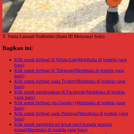
T. Vania Larasati Yudhistira (Juara III Menyanyi Solo)
Bagikan ini:
Klik untuk berbagi di WhatsApp(Membuka di jendela yang
baru)
Klik untuk berbagi di Telegram(Membuka di jendela yang
baru)
Klik untuk berbagi pada Twitter(Membuka di jendela yang
baru)
Klik untuk membagikan di Facebook(Membuka di jendela
yang baru)
Klik untuk berbagi via Google+(Membuka di jendela yang
baru)
Klik untuk berbagi pada Pinterest(Membuka di jendela yang
baru)
Klik untuk mengirim ini lewat surel kepada seorang
teman(Membuka di jendela yang baru)