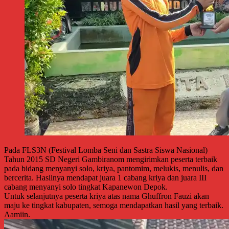
Pada FLS3N (Festival Lomba Seni dan Sastra Siswa Nasional)
Tahun 2015 SD Negeri Gambiranom mengirimkan peserta terbaik
pada bidang menyanyi solo, kriya, pantomim, melukis, menulis, dan
bercerita. Hasilnya mendapat juara 1 cabang kriya dan juara III
cabang menyanyi solo tingkat Kapanewon Depok.
Untuk selanjutnya peserta kriya atas nama Ghuffron Fauzi akan
maju ke tingkat kabupaten, semoga mendapatkan hasil yang terbaik.
Aamiin.