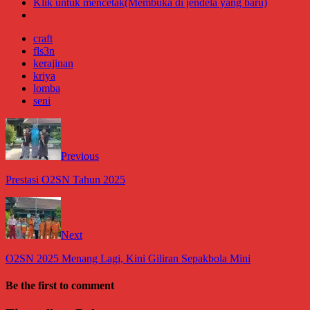
Klik untuk mencetak(Membuka di jendela yang baru)
craft
fls3n
kerajinan
kriya
lomba
seni
Previous
Prestasi O2SN Tahun 2025
Next
O2SN 2025 Menang Lagi, Kini Giliran Sepakbola Mini
Be the first to comment