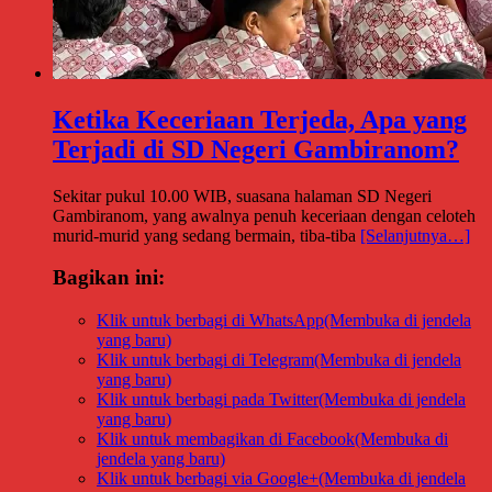
Ketika Keceriaan Terjeda, Apa yang
Terjadi di SD Negeri Gambiranom?
Sekitar pukul 10.00 WIB, suasana halaman SD Negeri
Gambiranom, yang awalnya penuh keceriaan dengan celoteh
murid-murid yang sedang bermain, tiba-tiba
[Selanjutnya…]
Bagikan ini:
Klik untuk berbagi di WhatsApp(Membuka di jendela
yang baru)
Klik untuk berbagi di Telegram(Membuka di jendela
yang baru)
Klik untuk berbagi pada Twitter(Membuka di jendela
yang baru)
Klik untuk membagikan di Facebook(Membuka di
jendela yang baru)
Klik untuk berbagi via Google+(Membuka di jendela