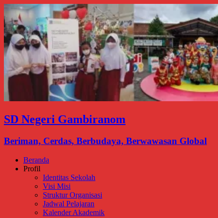
SD Negeri Gambiranom
Beriman, Cerdas, Berbudaya, Berwawasan Global
Beranda
Profil
Identitas Sekolah
Visi Misi
Struktur Organisasi
Jadwal Pelajaran
Kalender Akademik