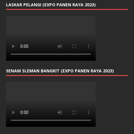
LASKAR PELANGI (EXPO PANEN RAYA 2023)
SENAM SLEMAN BANGKIT (EXPO PANEN RAYA 2023)