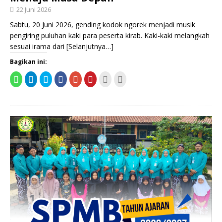
i
i
d
k
i
k
a
a
i
i
d
k
i
k
a
a
e
e
d
e
e
e
a
r
d
d
n
j
d
j
r
a
a
a
l
d
a
d
g
)
j
j
i
a
j
a
s
n
j
j
i
a
j
a
s
n
22 Juni 2026
l
l
e
n
l
n
n
u
e
e
d
e
e
e
a
r
y
y
a
e
y
e
t
e
e
j
d
e
d
e
g
e
e
j
d
e
d
e
g
a
a
l
d
a
d
g
)
l
l
e
n
l
n
n
u
a
a
y
l
a
l
e
n
n
e
i
n
i
o
b
n
n
e
i
n
i
o
b
y
y
a
e
y
e
t
a
a
l
d
a
d
g
)
n
n
a
a
n
a
m
Sabtu, 20 Juni 2026, gending kodok ngorek menjadi musik
d
d
n
j
d
j
r
a
d
d
n
j
d
j
r
a
a
a
y
l
a
l
e
y
y
a
e
y
e
t
g
g
n
y
g
y
a
e
e
d
e
e
e
a
r
e
e
d
e
e
e
a
r
n
n
a
a
n
a
m
pengiring puluhan kaki para peserta kirab. Kaki-kaki melangkah
a
a
y
l
a
l
e
b
b
g
a
b
a
n
l
l
e
n
l
n
n
u
l
l
e
n
l
n
n
u
g
g
n
y
g
y
a
n
n
a
a
n
a
m
a
a
b
n
a
n
(
a
a
l
d
a
d
g
)
a
a
l
d
a
d
g
)
sesuai irama dari
[Selanjutnya…]
b
b
g
a
b
a
n
g
g
n
y
g
y
a
r
r
a
g
r
g
M
y
y
a
e
y
e
t
y
y
a
e
y
e
t
a
a
b
n
a
n
(
b
b
g
a
b
a
n
u
u
r
b
u
b
e
a
a
y
l
a
l
e
a
a
y
l
a
l
e
r
r
a
g
r
g
M
a
a
b
n
a
n
(
)
)
u
a
)
a
m
n
n
a
a
n
a
m
Bagikan ini:
n
n
a
a
n
a
m
u
u
r
b
u
b
e
r
r
a
g
r
g
M
)
r
r
b
g
g
n
y
g
y
a
g
g
n
y
g
y
a
)
)
u
a
)
a
m
u
u
r
b
u
b
e
u
u
u
b
b
g
a
b
a
n
b
b
g
a
b
a
n
)
r
r
b
)
)
u
a
)
a
m
)
)
k
K
K
K
K
K
K
K
K
a
a
b
n
a
n
(
a
a
b
n
a
n
(
u
u
u
)
r
r
b
a
l
l
l
l
l
l
l
l
r
r
a
g
r
g
M
r
r
a
g
r
g
M
)
)
k
u
u
u
d
i
i
i
i
i
i
i
i
u
u
r
b
u
b
e
u
u
r
b
u
b
e
a
)
)
k
i
k
k
k
k
k
k
k
k
)
)
u
a
)
a
m
)
)
u
a
)
a
m
d
a
j
u
u
u
u
u
u
u
u
)
r
r
b
)
r
r
b
i
d
e
n
n
n
n
n
n
n
n
u
u
u
u
u
u
j
i
n
t
t
t
t
t
t
t
t
)
)
k
)
)
k
e
j
d
u
u
u
u
u
u
u
u
a
a
n
e
e
k
k
k
k
k
k
k
k
d
d
d
n
l
b
b
b
m
b
b
m
m
i
i
e
d
a
e
e
e
e
e
e
e
e
j
j
l
e
y
r
r
r
m
r
r
n
n
e
e
a
l
a
b
b
b
b
b
b
g
c
n
n
y
a
n
a
a
a
a
a
a
i
e
d
d
a
y
g
g
g
g
g
g
g
r
t
e
e
n
a
b
i
i
i
i
i
i
i
a
l
l
g
n
a
d
d
p
k
v
p
m
k
a
a
b
g
r
i
i
a
a
i
a
i
(
y
y
a
b
u
W
T
d
n
a
d
n
M
a
a
r
a
)
h
e
a
d
G
a
i
e
n
n
u
r
a
l
T
i
o
P
l
m
g
g
)
u
t
e
w
F
o
i
e
b
b
b
)
s
g
i
a
g
n
w
u
a
a
A
r
t
c
l
t
a
k
r
r
p
a
t
e
e
e
t
a
u