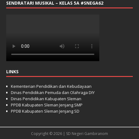
SENDRATARI MUSIKAL – KELAS 5A #SNEGA62
LINKS
Kementerian Pendidikan dan Kebudayaan
Dinas Pendidikan Pemuda dan Olahraga DIY
Dinas Pendidikan Kabupaten Sleman
PPDB Kabupaten Sleman Jenjang SMP
PPDB Kabupaten Sleman Jenjang SD
Copyright © 2026 |
SD Negeri Gambiranom