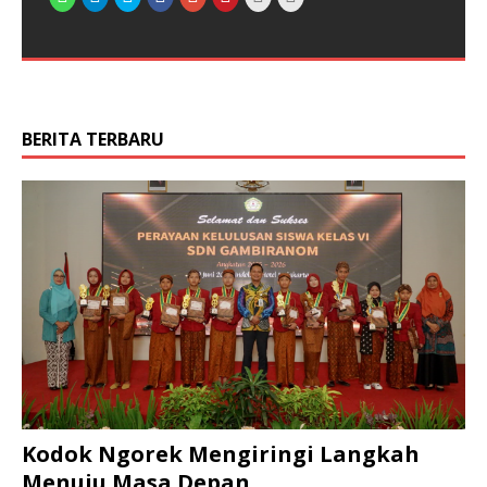
Bagikan ini:
i
i
i
i
i
i
i
i
l
l
l
l
l
l
l
l
u
u
u
u
u
u
u
u
k
k
k
k
k
k
k
k
i
i
i
i
i
i
i
i
n
n
n
n
n
n
n
n
u
u
u
u
u
u
u
u
k
k
k
k
k
k
k
k
t
t
t
t
t
t
t
t
K
K
K
K
K
K
K
K
K
K
K
K
K
K
K
K
n
n
n
n
n
n
n
n
u
u
u
u
u
u
u
u
u
u
u
u
u
u
u
u
l
l
l
l
l
l
l
l
l
l
l
l
l
l
l
l
t
t
t
t
t
t
t
t
n
n
n
n
n
n
n
n
k
k
k
k
k
k
k
k
i
i
i
i
i
i
i
i
i
i
i
i
i
i
i
i
u
u
u
u
u
u
u
u
t
t
t
t
t
t
t
t
b
b
b
m
b
b
m
m
k
k
k
k
k
k
k
k
k
k
k
k
k
k
k
k
k
k
k
k
k
k
k
k
u
u
u
u
u
u
u
u
e
e
e
e
e
e
e
e
u
u
u
u
u
u
u
u
u
u
u
u
u
u
u
u
b
b
b
m
b
b
m
m
k
k
k
k
k
k
k
k
r
r
r
m
r
r
n
n
n
n
n
n
n
n
n
n
n
n
n
n
n
n
n
n
e
e
e
e
e
e
e
e
b
b
b
m
b
b
m
m
b
b
b
b
b
b
g
c
t
t
t
t
t
t
t
t
t
t
t
t
t
t
t
t
r
r
r
m
r
r
n
n
e
e
e
e
e
e
e
e
a
a
a
a
a
a
i
e
u
u
u
u
u
u
u
u
u
u
u
u
u
u
u
u
b
b
b
b
b
b
g
c
r
r
r
m
r
r
n
n
g
g
g
g
g
g
r
t
BERITA TERBARU
k
k
k
k
k
k
k
k
k
k
k
k
k
k
k
k
a
a
a
a
a
a
i
e
b
b
b
b
b
b
g
c
i
i
i
i
i
i
i
a
b
b
b
m
b
b
m
m
b
b
b
m
b
b
m
m
g
g
g
g
g
g
r
t
a
a
a
a
a
a
i
e
d
d
p
k
v
p
m
k
e
e
e
e
e
e
e
e
e
e
e
e
e
e
e
e
i
i
i
i
i
i
i
a
g
g
g
g
g
g
r
t
i
i
a
a
i
a
i
(
r
r
r
m
r
r
n
n
r
r
r
m
r
r
n
n
d
d
p
k
v
p
m
k
i
i
i
i
i
i
i
a
W
T
d
n
a
d
n
M
b
b
b
b
b
b
g
c
b
b
b
b
b
b
g
c
i
i
a
a
i
a
i
(
d
d
p
k
v
p
m
k
h
e
a
d
G
a
i
e
a
a
a
a
a
a
i
e
a
a
a
a
a
a
i
e
W
T
d
n
a
d
n
M
i
i
a
a
i
a
i
(
a
l
T
i
o
P
l
m
g
g
g
g
g
g
r
t
g
g
g
g
g
g
r
t
h
e
a
d
G
a
i
e
W
T
d
n
a
d
n
M
t
e
w
F
o
i
e
b
i
i
i
i
i
i
i
a
i
i
i
i
i
i
i
a
a
l
T
i
o
P
l
m
h
e
a
d
G
a
i
e
s
g
i
a
g
n
w
u
d
d
p
k
v
p
m
k
d
d
p
k
v
p
m
k
t
e
w
F
o
i
e
b
a
l
T
i
o
P
l
m
A
r
t
c
l
t
a
k
i
i
a
a
i
a
i
(
i
i
a
a
i
a
i
(
s
g
i
a
g
n
w
u
t
e
w
F
o
i
e
b
p
a
t
e
e
e
t
a
W
T
d
n
a
d
n
M
W
T
d
n
a
d
n
M
A
r
t
c
l
t
a
k
s
g
i
a
g
n
w
u
p
m
e
b
+
r
s
d
h
e
a
d
G
a
i
e
h
e
a
d
G
a
i
e
p
a
t
e
e
e
t
a
A
r
t
c
l
t
a
k
(
(
r
o
(
e
u
i
a
l
T
i
o
P
l
m
a
l
T
i
o
P
l
m
p
m
e
b
+
r
s
d
p
a
t
e
e
e
t
a
M
M
(
o
M
s
r
j
t
e
w
F
o
i
e
b
t
e
w
F
o
i
e
b
(
(
r
o
(
e
u
i
p
m
e
b
+
r
s
d
e
e
M
k
e
t
e
e
s
g
i
a
g
n
w
u
s
g
i
a
g
n
w
u
M
M
(
o
M
s
r
j
(
(
r
o
(
e
u
i
m
m
e
(
m
(
l
n
A
r
t
c
l
t
a
k
A
r
t
c
l
t
a
k
e
e
M
k
e
t
e
e
M
M
(
o
M
s
r
j
b
b
m
M
b
M
k
d
p
a
t
e
e
e
t
a
p
a
t
e
e
e
t
a
m
m
e
(
m
(
l
n
e
e
M
k
e
t
e
e
u
u
b
e
u
e
e
e
p
m
e
b
+
r
s
d
p
m
e
b
+
r
s
d
b
b
m
M
b
M
k
d
m
m
e
(
m
(
l
n
k
k
u
m
k
m
p
l
(
(
r
o
(
e
u
i
(
(
r
o
(
e
u
i
u
u
b
e
u
e
e
e
b
b
m
M
b
M
k
d
a
a
k
b
a
b
a
a
M
M
(
o
M
s
r
j
M
M
(
o
M
s
r
j
k
k
u
m
k
m
p
l
u
u
b
e
u
e
e
e
d
d
a
u
d
u
d
y
e
e
M
k
e
t
e
e
e
e
M
k
e
t
e
e
a
a
k
b
a
b
a
a
k
k
u
m
k
m
p
l
i
i
d
k
i
k
a
a
m
m
e
(
m
(
l
n
m
m
e
(
m
(
l
n
d
d
a
u
d
u
d
y
a
a
k
b
a
b
a
a
j
j
i
a
j
a
s
n
b
b
m
M
b
M
k
d
b
b
m
M
b
M
k
d
i
i
d
k
i
k
a
a
d
d
a
u
d
u
d
y
e
e
j
d
e
d
e
g
u
u
b
e
u
e
e
e
u
u
b
e
u
e
e
e
j
j
i
a
j
a
s
n
i
i
d
k
i
k
a
a
n
n
e
i
n
i
o
b
Kodok Ngorek Mengiringi Langkah
k
k
u
m
k
m
p
l
k
k
u
m
k
m
p
l
e
e
j
d
e
d
e
g
j
j
i
a
j
a
s
n
d
d
n
j
d
j
r
a
a
a
k
b
a
b
a
a
a
a
k
b
a
b
a
a
n
n
e
i
n
i
o
b
e
e
j
d
e
d
e
g
e
e
d
e
e
e
a
r
d
d
a
u
d
u
d
y
Menuju Masa Depan
d
d
a
u
d
u
d
y
d
d
n
j
d
j
r
a
n
n
e
i
n
i
o
b
l
l
e
n
l
n
n
u