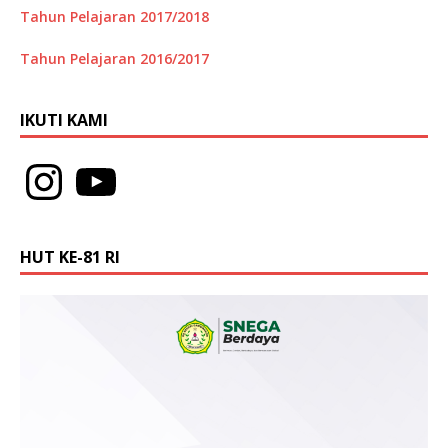
Tahun Pelajaran 2017/2018
Tahun Pelajaran 2016/2017
IKUTI KAMI
HUT KE-81 RI