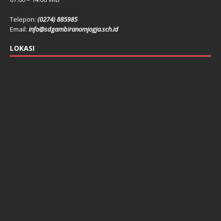
e
n
d
Telepon:
(0274) 885985
e
Email:
info@sdgambiranomjogja.sch.id
l
a
y
a
LOKASI
n
g
b
a
r
u
)