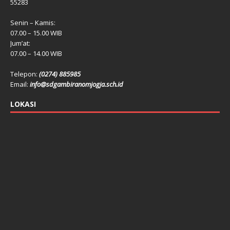
55283
Senin – Kamis:
07.00 – 15.00 WIB
Jum’at:
07.00 – 14.00 WIB
Telepon:
(0274) 885985
Email:
info@sdgambiranomjogja.sch.id
LOKASI