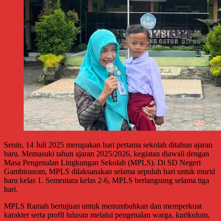
Senin, 14 Juli 2025 merupakan hari pertama sekolah ditahun ajaran
baru. Memasuki tahun ajaran 2025/2026, kegiatan diawali dengan
Masa Pengenalan Lingkungan Sekolah (MPLS). Di SD Negeri
Gambiranom, MPLS dilaksanakan selama sepuluh hari untuk murid
baru kelas 1. Sementara kelas 2-6, MPLS berlangsung selama tiga
hari.
MPLS Ramah bertujuan untuk menumbuhkan dan memperkuat
karakter serta profil lulusan melalui pengenalan warga, kurikulum,