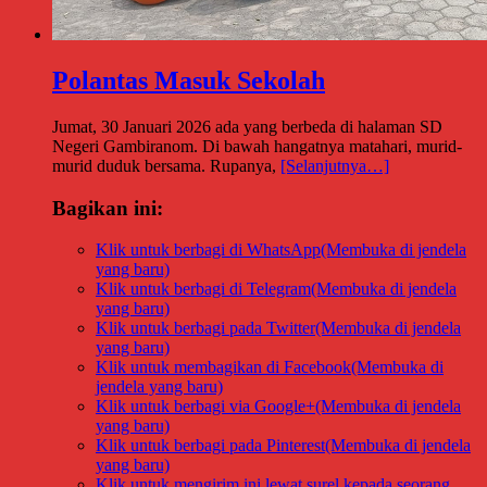
Polantas Masuk Sekolah
Jumat, 30 Januari 2026 ada yang berbeda di halaman SD
Negeri Gambiranom. Di bawah hangatnya matahari, murid-
murid duduk bersama. Rupanya,
[Selanjutnya…]
Bagikan ini:
Klik untuk berbagi di WhatsApp(Membuka di jendela
yang baru)
Klik untuk berbagi di Telegram(Membuka di jendela
yang baru)
Klik untuk berbagi pada Twitter(Membuka di jendela
yang baru)
Klik untuk membagikan di Facebook(Membuka di
jendela yang baru)
Klik untuk berbagi via Google+(Membuka di jendela
yang baru)
Klik untuk berbagi pada Pinterest(Membuka di jendela
yang baru)
Klik untuk mengirim ini lewat surel kepada seorang