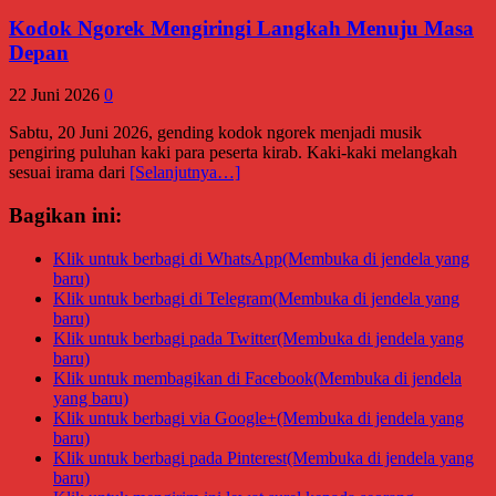
Kodok Ngorek Mengiringi Langkah Menuju Masa
Depan
22 Juni 2026
0
Sabtu, 20 Juni 2026, gending kodok ngorek menjadi musik
pengiring puluhan kaki para peserta kirab. Kaki-kaki melangkah
sesuai irama dari
[Selanjutnya…]
Bagikan ini:
Klik untuk berbagi di WhatsApp(Membuka di jendela yang
baru)
Klik untuk berbagi di Telegram(Membuka di jendela yang
baru)
Klik untuk berbagi pada Twitter(Membuka di jendela yang
baru)
Klik untuk membagikan di Facebook(Membuka di jendela
yang baru)
Klik untuk berbagi via Google+(Membuka di jendela yang
baru)
Klik untuk berbagi pada Pinterest(Membuka di jendela yang
baru)