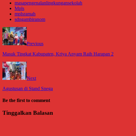
masapengenalanlingkungansekolah
Mpls
mplsramah
sdngambiranom
Previous
Masuk Tingkat Kabupaten, Kriya Anyam Raih Harapan 2
Next
Agustusan di Stand Snega
Be the first to comment
Tinggalkan Balasan