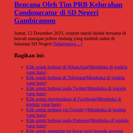
Bencana Oleh Tim PRB Kelurahan
Condongcatur di SD Negeri
Gambiranom
Jumat, 12 Desember 2025, seluruh murid duduk bersama di
bawah naungan pohon rindang yang tumbuh subur di
halaman SD Negeri
[Selanjutnya…]
Bagikan ini:
Klik untuk berbagi di WhatsApp(Membuka di jendela
yang baru)
Klik untuk berbagi di Telegram(Membuka di jendela
yang baru)
Klik untuk berbagi pada Twitter(Membuka di jendela
yang baru)
Klik untuk membagikan di Facebook(Membuka di
jendela yang baru)
Klik untuk berbagi via Google+(Membuka di jendela
yang baru)
Klik untuk berbagi pada Pinterest(Membuka di jendela
yang baru)
Klik untuk mengirim ini lewat surel kepada seorang