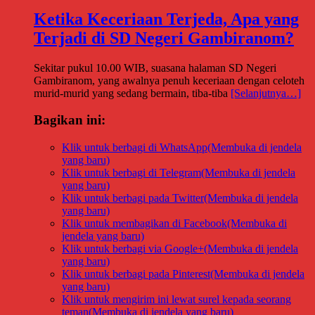
Ketika Keceriaan Terjeda, Apa yang
Terjadi di SD Negeri Gambiranom?
Sekitar pukul 10.00 WIB, suasana halaman SD Negeri
Gambiranom, yang awalnya penuh keceriaan dengan celoteh
murid-murid yang sedang bermain, tiba-tiba
[Selanjutnya…]
Bagikan ini:
Klik untuk berbagi di WhatsApp(Membuka di jendela
yang baru)
Klik untuk berbagi di Telegram(Membuka di jendela
yang baru)
Klik untuk berbagi pada Twitter(Membuka di jendela
yang baru)
Klik untuk membagikan di Facebook(Membuka di
jendela yang baru)
Klik untuk berbagi via Google+(Membuka di jendela
yang baru)
Klik untuk berbagi pada Pinterest(Membuka di jendela
yang baru)
Klik untuk mengirim ini lewat surel kepada seorang
teman(Membuka di jendela yang baru)