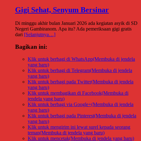
Gigi Sehat, Senyum Bersinar
Di minggu akhir bulan Januari 2026 ada kegiatan asyik di SD
Negeri Gambiranom. Apa itu? Ada pemeriksaan gigi gratis
dari
[Selanjutnya…]
Bagikan ini:
Klik untuk berbagi di WhatsApp(Membuka di jendela
yang baru)
Klik untuk berbagi di Telegram(Membuka di jendela
yang baru)
Klik untuk berbagi pada Twitter(Membuka di jendela
yang baru)
Klik untuk membagikan di Facebook(Membuka di
jendela yang baru)
Klik untuk berbagi via Google+(Membuka di jendela
yang baru)
Klik untuk berbagi pada Pinterest(Membuka di jendela
yang baru)
Klik untuk mengirim ini lewat surel kepada seorang
teman(Membuka di jendela yang baru)
Klik untuk mencetak(Membuka di jendela yang baru)