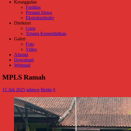
Keunggulan
Fasilitas
Prestasi Siswa
Ekstrakurikuler
Direktori
Guru
Tenaga Kependidikan
Galeri
Foto
Video
Alumni
Download
Webmail
MPLS Ramah
15 Juli 2025
adstwn
Berita
0