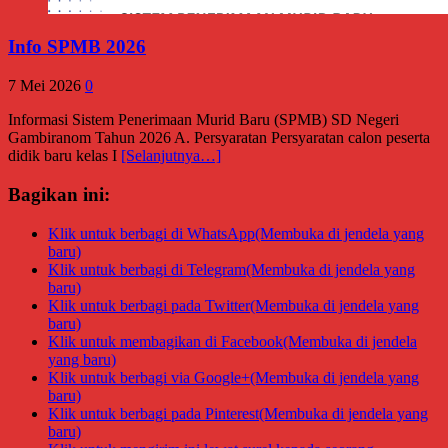
Info SPMB 2026
7 Mei 2026
0
Informasi Sistem Penerimaan Murid Baru (SPMB) SD Negeri
Gambiranom Tahun 2026 A. Persyaratan Persyaratan calon peserta
didik baru kelas I
[Selanjutnya…]
Bagikan ini:
Klik untuk berbagi di WhatsApp(Membuka di jendela yang
baru)
Klik untuk berbagi di Telegram(Membuka di jendela yang
baru)
Klik untuk berbagi pada Twitter(Membuka di jendela yang
baru)
Klik untuk membagikan di Facebook(Membuka di jendela
yang baru)
Klik untuk berbagi via Google+(Membuka di jendela yang
baru)
Klik untuk berbagi pada Pinterest(Membuka di jendela yang
baru)