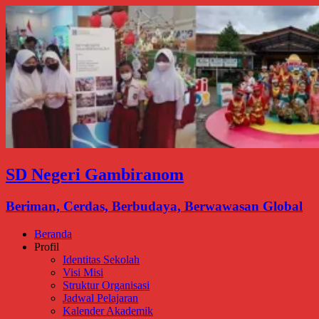
SD Negeri Gambiranom
Beriman, Cerdas, Berbudaya, Berwawasan Global
Beranda
Profil
Identitas Sekolah
Visi Misi
Struktur Organisasi
Jadwal Pelajaran
Kalender Akademik