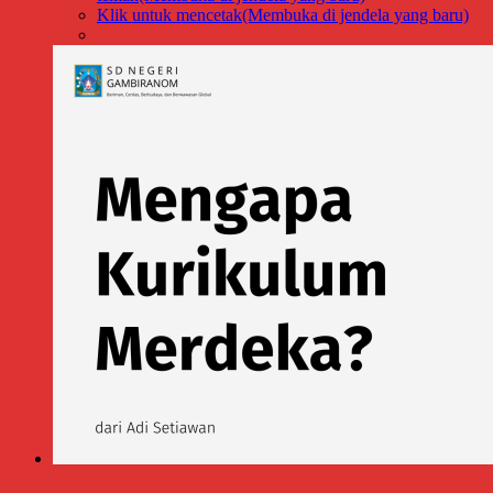
Klik untuk mencetak(Membuka di jendela yang baru)