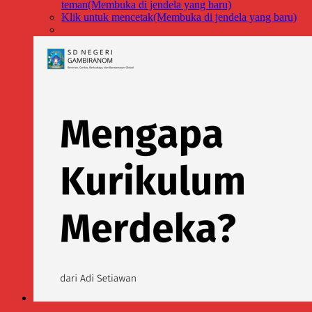
teman(Membuka di jendela yang baru)
Klik untuk mencetak(Membuka di jendela yang baru)