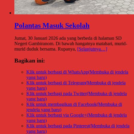
Polantas Masuk Sekolah
Jumat, 30 Januari 2026 ada yang berbeda di halaman SD
Negeri Gambiranom. Di bawah hangatnya matahari, murid-
murid duduk bersama. Rupanya,
[Selanjutnya…]
Bagikan ini:
Klik untuk berbagi di WhatsApp(Membuka di jendela
yang baru)
Klik untuk berbagi di Telegram(Membuka di jendela
yang baru)
Klik untuk berbagi pada Twitter(Membuka di jendela
yang baru)
Klik untuk membagikan di Facebook(Membuka di
jendela yang baru)
Klik untuk berbagi via Google+(Membuka di jendela
yang baru)
Klik untuk berbagi pada Pinterest(Membuka di jendela
yang baru)