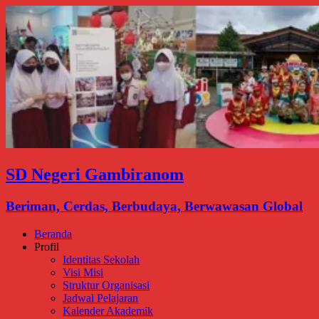
SD Negeri Gambiranom
Beriman, Cerdas, Berbudaya, Berwawasan Global
Beranda
Profil
Identitas Sekolah
Visi Misi
Struktur Organisasi
Jadwal Pelajaran
Kalender Akademik