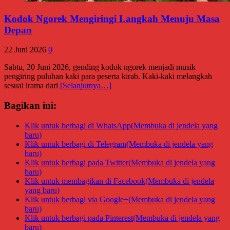
Kodok Ngorek Mengiringi Langkah Menuju Masa
Depan
22 Juni 2026
0
Sabtu, 20 Juni 2026, gending kodok ngorek menjadi musik
pengiring puluhan kaki para peserta kirab. Kaki-kaki melangkah
sesuai irama dari
[Selanjutnya…]
Bagikan ini:
Klik untuk berbagi di WhatsApp(Membuka di jendela yang
baru)
Klik untuk berbagi di Telegram(Membuka di jendela yang
baru)
Klik untuk berbagi pada Twitter(Membuka di jendela yang
baru)
Klik untuk membagikan di Facebook(Membuka di jendela
yang baru)
Klik untuk berbagi via Google+(Membuka di jendela yang
baru)
Klik untuk berbagi pada Pinterest(Membuka di jendela yang
baru)