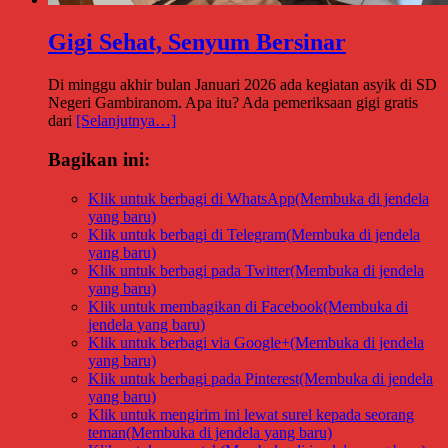
Gigi Sehat, Senyum Bersinar
Di minggu akhir bulan Januari 2026 ada kegiatan asyik di SD
Negeri Gambiranom. Apa itu? Ada pemeriksaan gigi gratis
dari
[Selanjutnya…]
Bagikan ini:
Klik untuk berbagi di WhatsApp(Membuka di jendela
yang baru)
Klik untuk berbagi di Telegram(Membuka di jendela
yang baru)
Klik untuk berbagi pada Twitter(Membuka di jendela
yang baru)
Klik untuk membagikan di Facebook(Membuka di
jendela yang baru)
Klik untuk berbagi via Google+(Membuka di jendela
yang baru)
Klik untuk berbagi pada Pinterest(Membuka di jendela
yang baru)
Klik untuk mengirim ini lewat surel kepada seorang
teman(Membuka di jendela yang baru)