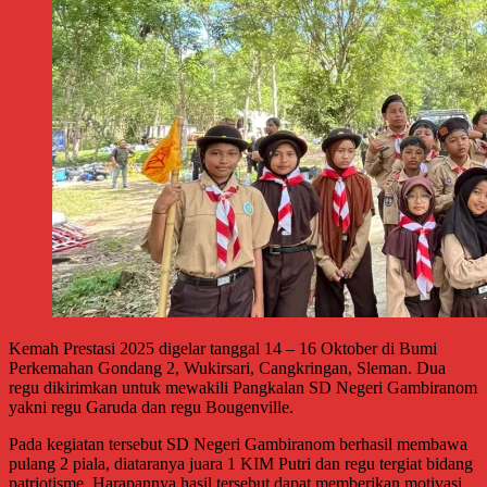
Kemah Prestasi 2025 digelar tanggal 14 – 16 Oktober di Bumi
Perkemahan Gondang 2, Wukirsari, Cangkringan, Sleman. Dua
regu dikirimkan untuk mewakili Pangkalan SD Negeri Gambiranom
yakni regu Garuda dan regu Bougenville.
Pada kegiatan tersebut SD Negeri Gambiranom berhasil membawa
pulang 2 piala, diataranya juara 1 KIM Putri dan regu tergiat bidang
patriotisme. Harapannya hasil tersebut dapat memberikan motivasi