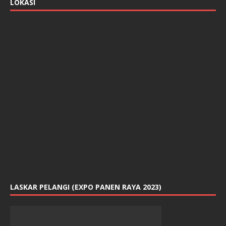
a
LOKASI
n
g
b
a
r
u
)
LASKAR PELANGI (EXPO PANEN RAYA 2023)