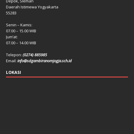
Depok, Sleman
Daerah Istimewa Yogyakarta
55283
Senin – Kamis:
07.00 – 15.00 WIB
Jum’at:
07.00 – 14.00 WIB
Telepon:
(0274) 885985
Email:
info@sdgambiranomjogja.sch.id
LOKASI