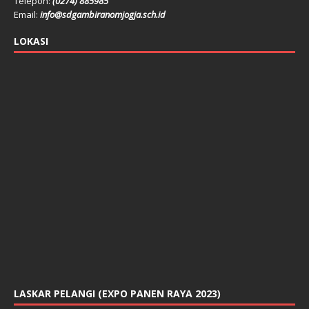
Telepon:
(0274) 885985
Email:
info@sdgambiranomjogja.sch.id
LOKASI
LASKAR PELANGI (EXPO PANEN RAYA 2023)