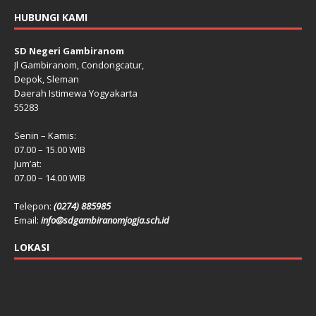
HUBUNGI KAMI
SD Negeri Gambiranom
Jl Gambiranom, Condongcatur,
Depok, Sleman
Daerah Istimewa Yogyakarta
55283
Senin – Kamis:
07.00 – 15.00 WIB
Jum’at:
07.00 – 14.00 WIB
Telepon:
(0274) 885985
Email:
info@sdgambiranomjogja.sch.id
LOKASI