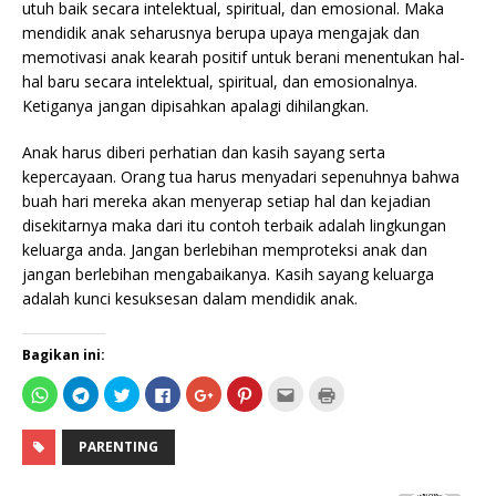
utuh baik secara intelektual, spiritual, dan emosional. Maka
mendidik anak seharusnya berupa upaya mengajak dan
memotivasi anak kearah positif untuk berani menentukan hal-
hal baru secara intelektual, spiritual, dan emosionalnya.
Ketiganya jangan dipisahkan apalagi dihilangkan.
Anak harus diberi perhatian dan kasih sayang serta
kepercayaan. Orang tua harus menyadari sepenuhnya bahwa
buah hari mereka akan menyerap setiap hal dan kejadian
disekitarnya maka dari itu contoh terbaik adalah lingkungan
keluarga anda. Jangan berlebihan memproteksi anak dan
jangan berlebihan mengabaikanya. Kasih sayang keluarga
adalah kunci kesuksesan dalam mendidik anak.
Bagikan ini:
K
K
K
K
K
K
K
K
l
l
l
l
l
l
l
l
i
i
i
i
i
i
i
i
k
k
k
k
k
k
k
k
u
u
u
u
u
u
u
u
PARENTING
n
n
n
n
n
n
n
n
t
t
t
t
t
t
t
t
u
u
u
u
u
u
u
u