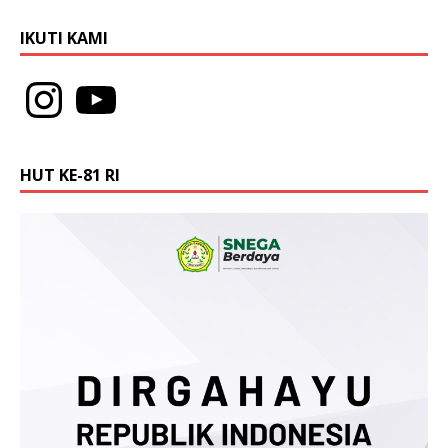
l
a
y
IKUTI KAMI
a
n
g
b
a
r
u
)
HUT KE-81 RI