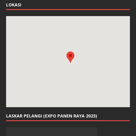
y
a
LOKASI
n
g
b
a
r
u
)
LASKAR PELANGI (EXPO PANEN RAYA 2023)