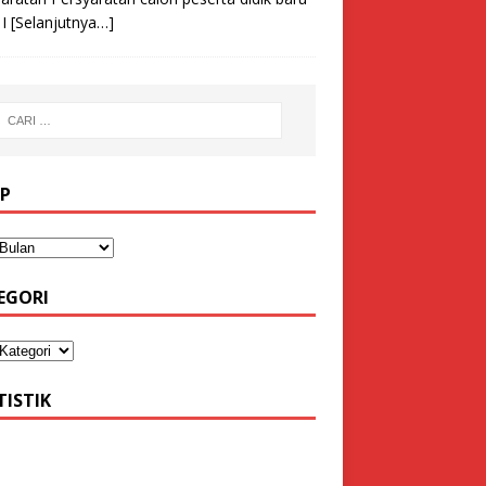
 I
[Selanjutnya…]
IP
EGORI
TISTIK