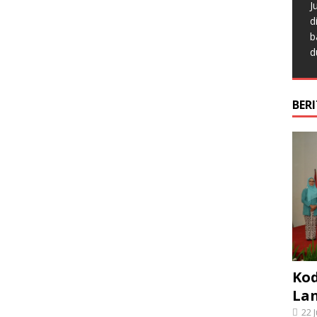
J
d
b
d
BER
Kod
La
22 