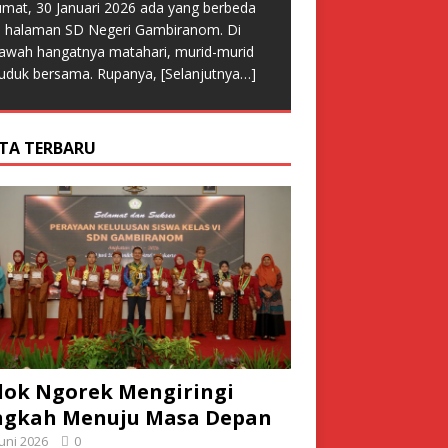
umat, 30 Januari 2026 ada yang berbeda
i halaman SD Negeri Gambiranom. Di
awah hangatnya matahari, murid-murid
uduk bersama. Rupanya,
[Selanjutnya…]
ITA TERBARU
ok Ngorek Mengiringi
ngkah Menuju Masa Depan
Juni 2026
0