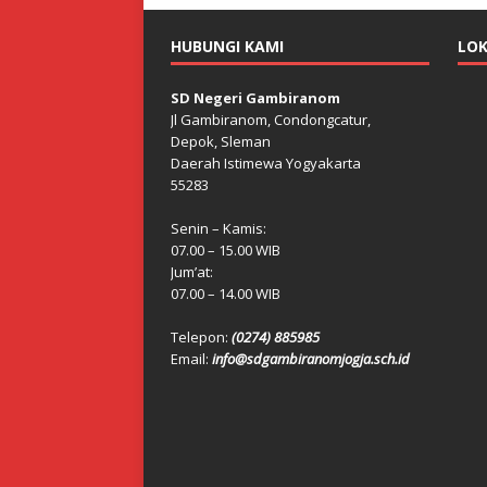
HUBUNGI KAMI
LOK
SD Negeri Gambiranom
Jl Gambiranom, Condongcatur,
Depok, Sleman
Daerah Istimewa Yogyakarta
55283
Senin – Kamis:
07.00 – 15.00 WIB
Jum’at:
07.00 – 14.00 WIB
Telepon:
(0274) 885985
Email:
info@sdgambiranomjogja.sch.id