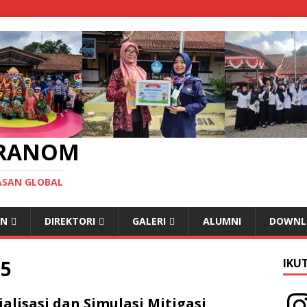
IRANOM
ASAN GLOBAL
AN
DIREKTORI
GALERI
ALUMNI
DOWNL
25
IKUT
ialisasi dan Simulasi Mitigasi