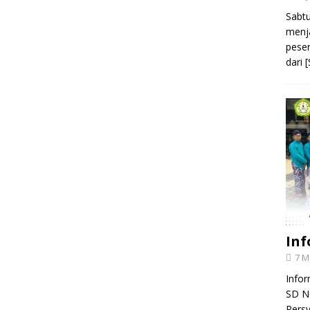
Sabtu
menja
peser
dari
[
Inf
7 M
Info
SD N
Persy