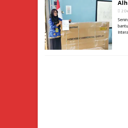
Alh
2 D
Seni
bantu
Inter