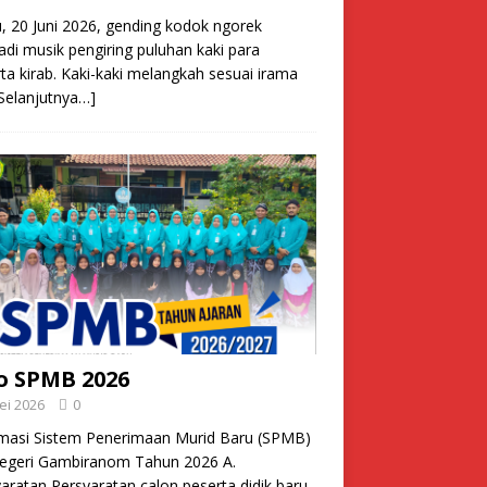
, 20 Juni 2026, gending kodok ngorek
di musik pengiring puluhan kaki para
ta kirab. Kaki-kaki melangkah sesuai irama
Selanjutnya…]
o SPMB 2026
ei 2026
0
rmasi Sistem Penerimaan Murid Baru (SPMB)
egeri Gambiranom Tahun 2026 A.
aratan Persyaratan calon peserta didik baru