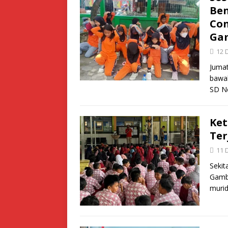
Ben
Con
Ga
12 
Jumat
bawa
SD N
Ket
Ter
11 
Sekit
Gambi
murid