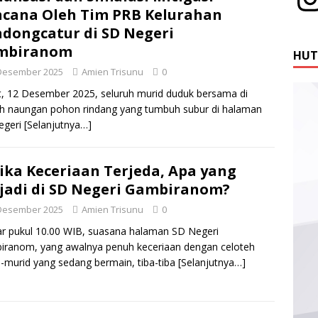
cana Oleh Tim PRB Kelurahan
dongcatur di SD Negeri
mbiranom
HUT 
Desember 2025
Amien Trisunu
0
, 12 Desember 2025, seluruh murid duduk bersama di
h naungan pohon rindang yang tumbuh subur di halaman
egeri
[Selanjutnya…]
ika Keceriaan Terjeda, Apa yang
jadi di SD Negeri Gambiranom?
Desember 2025
Amien Trisunu
0
ar pukul 10.00 WIB, suasana halaman SD Negeri
ranom, yang awalnya penuh keceriaan dengan celoteh
-murid yang sedang bermain, tiba-tiba
[Selanjutnya…]